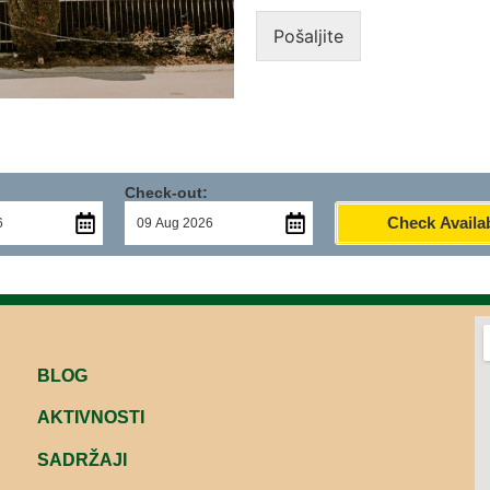
Pošaljite
Check-out:
Check Availab
BLOG
AKTIVNOSTI
SADRŽAJI