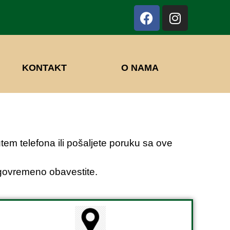
O NAMA
KONTAKT
tem telefona ili pošaljete poruku sa ove
govremeno obavestite.