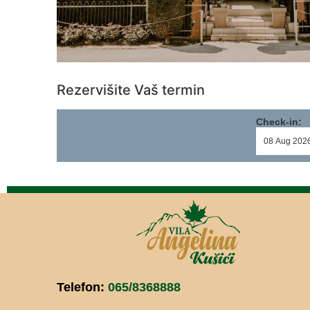
Rezervišite Vaš termin
Check-in:
Telefon:
065/8368888