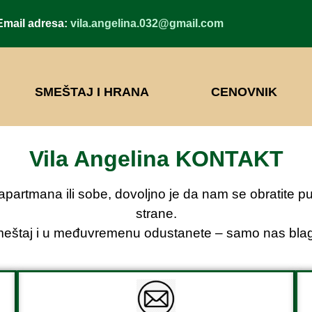
adresa:
vila.angelina.032@gmail.com
SMEŠTAJ I HRANA
CENOVNIK
Vila Angelina KONTAKT
partmana ili sobe, dovoljno je da nam se obratite pu
strane.
smeštaj i u međuvremenu odustanete – samo nas bla